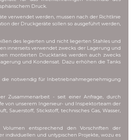
osphärischem Druck.
eräte verwendet werden, mussen nach der Richtlinie
lation der Druckgeräte sollen so ausgeführt werden,
en des legierten und nicht liegerten Stahles und
erden innerseits verwendet zwecks der Lagerung und
äumen montierten Drucktanks werden auch zwecks
inlagerung und Kondensat. Dazu erhöhen die Tanks
n, die notwendig für Inbetriebnahmegenehmigung
der Zusammenarbeit - seit einer Anfrage, durch
ilfe von unserem Ingenieur- und Inspektorteam der
, Sauerstoff, Stickstoff, technisches Gas, Wasser,
nd Volumen entsprechend den Vorschriften der
r individuellen und untypischen Projekte, wozu es