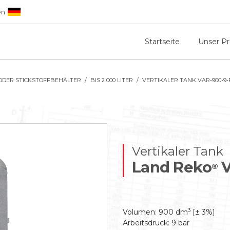
en
Startseite
Unser P
ODER STICKSTOFFBEHÄLTER
BIS 2 000 LITER
VERTIKALER TANK VAR-900-9-
Vertikaler Tank
Land Reko
V
®
3
Volumen: 900 dm
[± 3%]
Arbeitsdruck: 9 bar