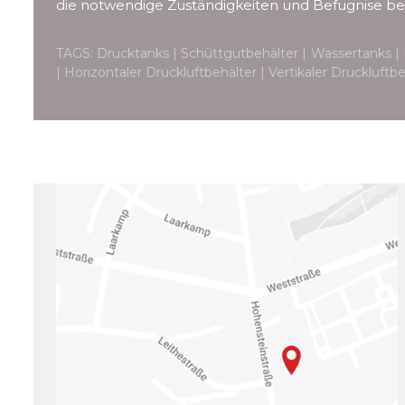
die notwendige Zuständigkeiten und Befugnise bes
TAGS: Drucktanks | Schüttgutbehälter | Wassertanks | 
| Horizontaler Druckluftbehälter | Vertikaler Druckluft