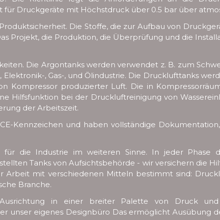
ilt für Druckgeräte mit Höchstdruck über 0.5 bar über atm
 Produktsicherheit. Die Stoffe, die zur Aufbau von Druckg
as Projekt, die Produktion, die Überprüfung und die Instal
iten. Die Argontanks werden verwendet z. B. zum Schweiß
-, Elektronik-, Gas-, und Ölindustrie. Die Drucklufttanks w
von Kompressor produzierter Luft. Die in Kompressorr
ine Hilfsfunktion bei der Druckluftreinigung von Wassere
ung der Arbeitszeit.
in CE-Kennzeichen und haben vollständige Dokumentatio
s für die Industrie im weiteren Sinne. In jeder Phase 
tellten Tanks von Aufsichtsbehörde - wir versichern die H
r Arbeit mit verschiedenen Mitteln bestimmt sind: Druckluft
ische Branche.
er Ausrichtung in einer breiter Palette von Druck u
ber unser eigenes Designbüro Das ermöglicht Ausübung de