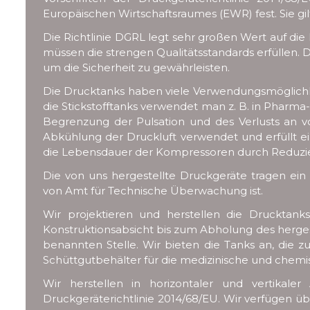
Europäischen Wirtschaftsraumes (EWR) fest. Sie g
Die Richtlinie DGRL legt sehr großen Wert auf die
müssen die strengen Qualitätsstandards erfüllen. D
um die Sicherheit zu gewährleisten.
Die Drucktanks haben viele Verwendungsmöglichke
die Stickstofftanks verwendet man z. B. in Pharma
Begrenzung der Pulsation und des Verlusts an 
Abkühlung der Druckluft verwendet und erfüllt e
die Lebensdauer der Kompressoren durch Reduzier
Die von uns hergestellte Druckgeräte tragen e
von Amt für Technische Überwachung ist.
Wir projektieren und herstellen die Drucktank
Konstruktionsabsicht bis zum Abholung des herges
benannten Stelle. Wir bieten die Tanks an, die zu
Schüttgutbehälter für die medizinische und chem
Wir herstellen in horizontaler und vertikal
Druckgeräterichtlinie 2014/68/EU. Wir verfügen ü