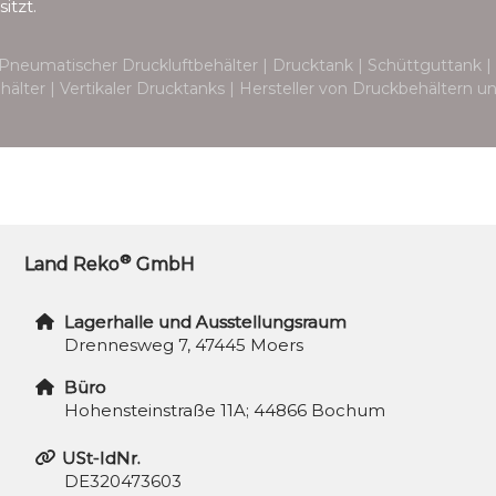
itzt.
Pneumatischer Druckluftbehälter | Drucktank | Schüttguttank | 
behälter | Vertikaler Drucktanks | Hersteller von Druckbehältern
®
Land Reko
GmbH
Lagerhalle und Ausstellungsraum
Drennesweg 7, 47445 Moers
Büro
Hohensteinstraße 11A; 44866 Bochum
USt-IdNr.
DE320473603