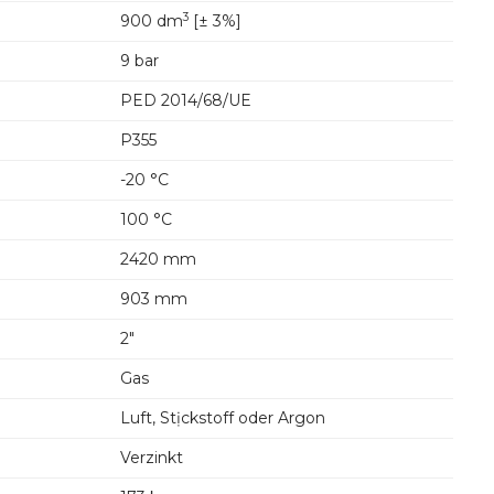
3
900 dm
[± 3%]
9 bar
PED 2014/68/UE
P355
-20 °C
100 °C
2420 mm
903 mm
2"
Gas
Luft, Stịckstoff oder Argon
Verzinkt