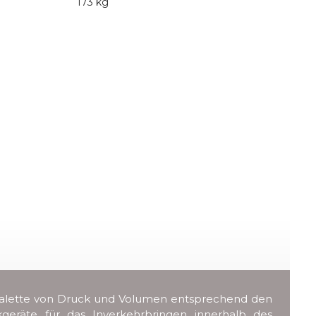
173 kg
er Palette von Druck und Volumen entsprechend den
ckgeräte für das Inverkehrbringen innerhalb des