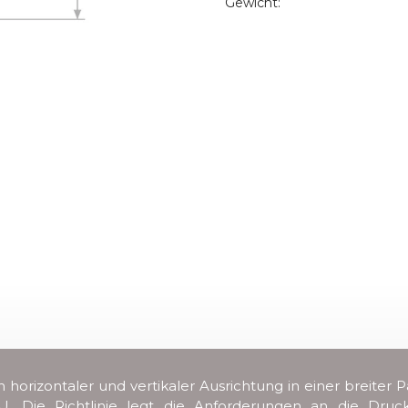
Gewicht:
n horizontaler und vertikaler Ausrichtung in einer breit
/EU. Die Richtlinie legt die Anforderungen an die Dru