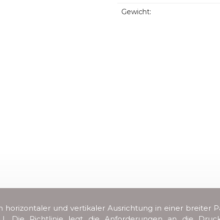
Gewicht:
n horizontaler und vertikaler Ausrichtung in einer breit
/EU. Die Richtlinie legt die Anforderungen an die Dru