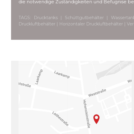
die notwendige Zuständigkeiten und Befugnise bes
TAGS: Drucktanks | Schüttgutbehälter | Wassertan
Druckluftbehälter | Horizontaler Druckluftbehälter | Ve