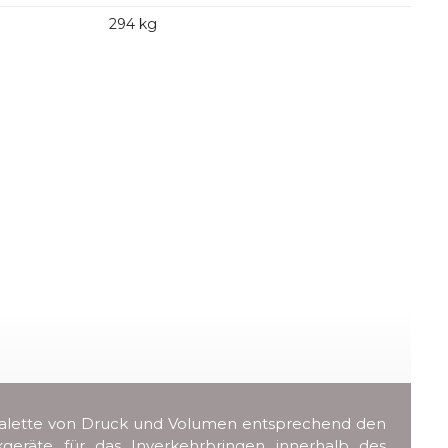
294 kg
er Palette von Druck und Volumen entsprechend den
ckgeräte für das Inverkehrbringen innerhalb des