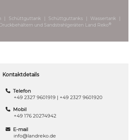
m | Schüttguttank | Schüttguttanks | Wassertank |
®
von Druckbehältern und Sandstrahlgeräten Land Reko
Kontaktdetails
Telefon
+49 2327 9601919
|
+49 2327 9601920
Mobil
+49 176 20274942
E-mail
info@landreko.de