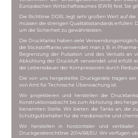
Europäischen Wirtschaftsraumes (EWR) fest. Sie g
Die Richtlinie DGRL legt sehr großen Wert auf die
müssen die strengen Qualitätsstandards erfüllen. D
um die Sicherheit zu gewährleisten.
Die Drucktanks haben viele Verwendungsmöglichke
die Stickstofftanks verwendet man z. B. in Pharma
Begrenzung der Pulsation und des Verlusts an 
Abkühlung der Druckluft verwendet und erfüllt e
die Lebensdauer der Kompressoren durch Reduzier
Die von uns hergestellte Druckgeräte tragen e
von Amt für Technische Überwachung ist.
Wir projektieren und herstellen die Drucktank
Konstruktionsabsicht bis zum Abholung des herges
benannten Stelle. Wir bieten die Tanks an, die zu
Schüttgutbehälter für die medizinische und chem
Wir herstellen in horizontaler und vertikal
Druckgeräterichtlinie 2014/68/EU. Wir verfügen ü