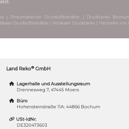
itzt.
ks | Pneumatischer Druckluftbehälter | Drucktanks Bochu
rtikaler Druckluftbehälter | Vertikaler Drucktanks | Hersteller 
®
Land Reko
GmbH
Lagerhalle und Ausstellungsraum
Drennesweg 7, 47445 Moers
Büro
Hohensteinstraße 11A; 44866 Bochum
USt-IdNr.
DE320473603