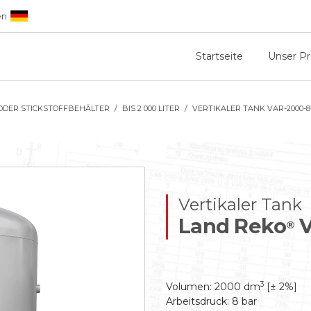
en
Startseite
Unser P
ODER STICKSTOFFBEHÄLTER
BIS 2 000 LITER
VERTIKALER TANK VAR-2000-8
Vertikaler Tank
Land Reko
V
®
3
Volumen: 2000 dm
[± 2%]
Arbeitsdruck: 8 bar