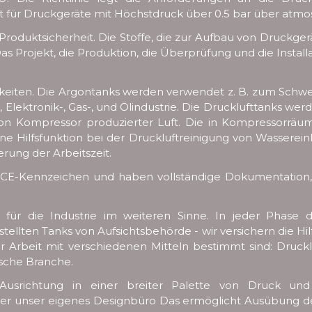
ilt für Druckgeräte mit Höchstdruck über 0.5 bar über atm
 Produktsicherheit. Die Stoffe, die zur Aufbau von Druckg
as Projekt, die Produktion, die Überprüfung und die Instal
iten. Die Argontanks werden verwendet z. B. zum Schweiß
-, Elektronik-, Gas-, und Ölindustrie. Die Drucklufttanks w
von Kompressor produzierter Luft. Die in Kompressorr
ine Hilfsfunktion bei der Druckluftreinigung von Wassere
ung der Arbeitszeit.
in CE-Kennzeichen und haben vollständige Dokumentatio
s für die Industrie im weiteren Sinne. In jeder Phase 
tellten Tanks von Aufsichtsbehörde - wir versichern die H
r Arbeit mit verschiedenen Mitteln bestimmt sind: Druckluft
ische Branche.
er Ausrichtung in einer breiter Palette von Druck u
ber unser eigenes Designbüro Das ermöglicht Ausübung de