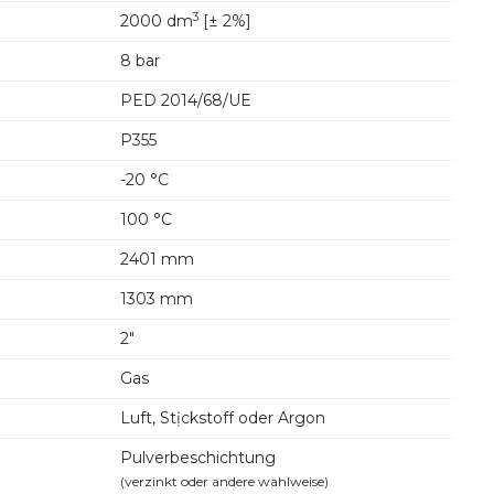
3
2000 dm
[± 2%]
8 bar
PED 2014/68/UE
P355
-20 °C
100 °C
2401 mm
1303 mm
2"
Gas
Luft, Stịckstoff oder Argon
Pulverbeschichtung
(verzinkt oder andere wahlweise)