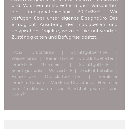
und Volumen entsprechend den Vorschriften
der Druckgeräterichtlinie 2014/68/EU. Wir
verfügen über unser eigenes Designbüro Das
ermöglicht Ausübung der individuellen und
untypischen Projekte, wozu es die notwendige
Zuständigkeiten und Befugnise besitzt.
TAGS: Drucktanks | Schüttgutbehälter |
Wassertanks | Pneumatischer Druckluftbehälter |
Drucktank Mannheim | Schüttguttank |
Schüttguttanks | Wassertank | Druckluftbehälter |
Horizontaler Druckluftbehälter | Vertikaler
Druckluftbehälter | Vertikaler Drucktanks | Hersteller
von Druckbehältern und Sandstrahlgeräten Land
®
Reko