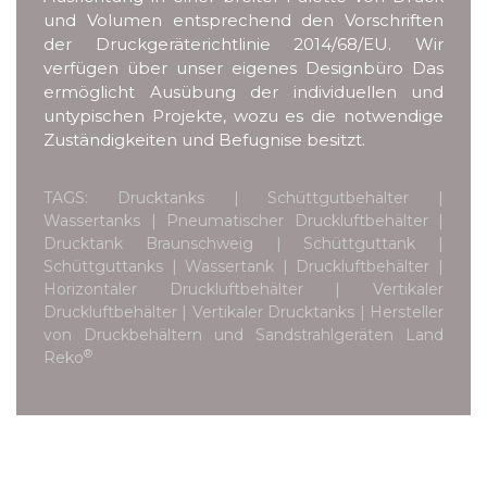
und Volumen entsprechend den Vorschriften
der Druckgeräterichtlinie 2014/68/EU. Wir
verfügen über unser eigenes Designbüro Das
ermöglicht Ausübung der individuellen und
untypischen Projekte, wozu es die notwendige
Zuständigkeiten und Befugnise besitzt.
TAGS: Drucktanks | Schüttgutbehälter |
Wassertanks | Pneumatischer Druckluftbehälter |
Drucktank Braunschweig | Schüttguttank |
Schüttguttanks | Wassertank | Druckluftbehälter |
Horizontaler Druckluftbehälter | Vertikaler
Druckluftbehälter | Vertikaler Drucktanks | Hersteller
von Druckbehältern und Sandstrahlgeräten Land
®
Reko