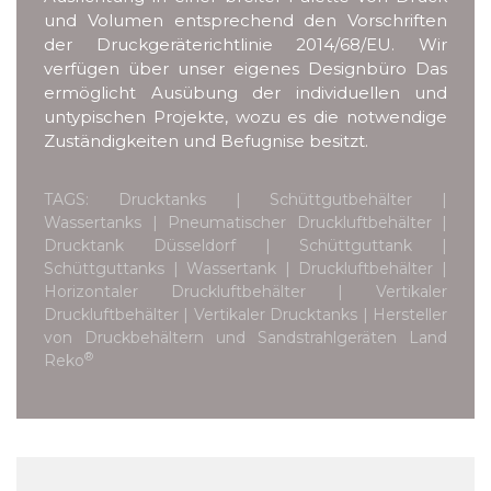
und Volumen entsprechend den Vorschriften
der Druckgeräterichtlinie 2014/68/EU. Wir
verfügen über unser eigenes Designbüro Das
ermöglicht Ausübung der individuellen und
untypischen Projekte, wozu es die notwendige
Zuständigkeiten und Befugnise besitzt.
TAGS: Drucktanks | Schüttgutbehälter |
Wassertanks | Pneumatischer Druckluftbehälter |
Drucktank Düsseldorf | Schüttguttank |
Schüttguttanks | Wassertank | Druckluftbehälter |
Horizontaler Druckluftbehälter | Vertikaler
Druckluftbehälter | Vertikaler Drucktanks | Hersteller
von Druckbehältern und Sandstrahlgeräten Land
®
Reko