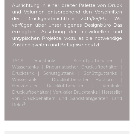
Ausrichtung in einer breiter Palette von Druck
und Volumen entsprechend den Vorschriften
der Druckgeräterichtlinie 2014/68/EU. Wir
verfügen über unser eigenes Designbüro Das
ermöglicht Ausübung der individuellen und
untypischen Projekte, wozu es die notwendige
Zuständigkeiten und Befugnise besitzt.
TAGS: Drucktanks | Schüttgutbehälter |
Wassertanks | Pneumatischer Druckluftbehälter |
Drucktank | Schüttguttank | Schüttguttanks |
Wassertank | Druckluftbehälter Bochum |
Horizontaler Druckluftbehälter | Vertikaler
Druckluftbehälter | Vertikaler Drucktanks | Hersteller
von Druckbehältern und Sandstrahlgeräten Land
®
Reko