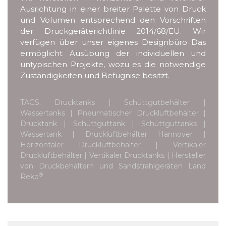
Ausrichtung in einer breiter Palette von Druck
und Volumen entsprechend den Vorschriften
der Druckgeräterichtlinie 2014/68/EU. Wir
verfügen über unser eigenes Designbüro Das
ermöglicht Ausübung der individuellen und
untypischen Projekte, wozu es die notwendige
Zuständigkeiten und Befugnise besitzt.
TAGS: Drucktanks | Schüttgutbehälter |
Wassertanks | Pneumatischer Druckluftbehälter |
Drucktank | Schüttguttank | Schüttguttanks |
Wassertank | Druckluftbehälter Hannover |
Horizontaler Druckluftbehälter | Vertikaler
Druckluftbehälter | Vertikaler Drucktanks | Hersteller
von Druckbehältern und Sandstrahlgeräten Land
®
Reko