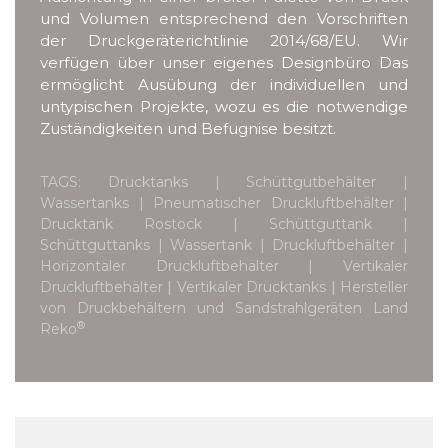
und Volumen entsprechend den Vorschriften
der Druckgeräterichtlinie 2014/68/EU. Wir
verfügen über unser eigenes Designbüro Das
ermöglicht Ausübung der individuellen und
untypischen Projekte, wozu es die notwendige
Zuständigkeiten und Befugnise besitzt.
TAGS: Drucktanks | Schüttgutbehälter |
Wassertanks | Pneumatischer Druckluftbehälter |
Drucktank Rostock | Schüttguttank |
Schüttguttanks | Wassertank | Druckluftbehälter |
Horizontaler Druckluftbehälter | Vertikaler
Druckluftbehälter | Vertikaler Drucktanks | Hersteller
von Druckbehältern und Sandstrahlgeräten Land
®
Reko