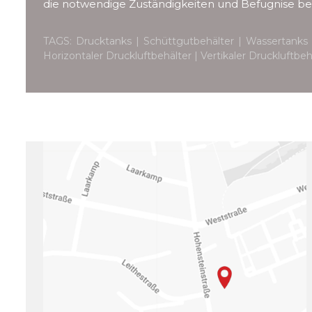
die notwendige Zuständigkeiten und Befugnise bes
TAGS: Drucktanks | Schüttgutbehälter | Wassertanks 
Horizontaler Druckluftbehälter | Vertikaler Druckluftb