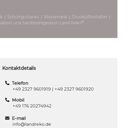
 | Schüttguttanks | Wassertank | Druckluftbehälter |
®
ehältern und Sandstrahlgeräten Land Reko
Kontaktdetails
Telefon
+49 2327 9601919
|
+49 2327 9601920
Mobil
+49 176 20274942
E-mail
info@landreko.de