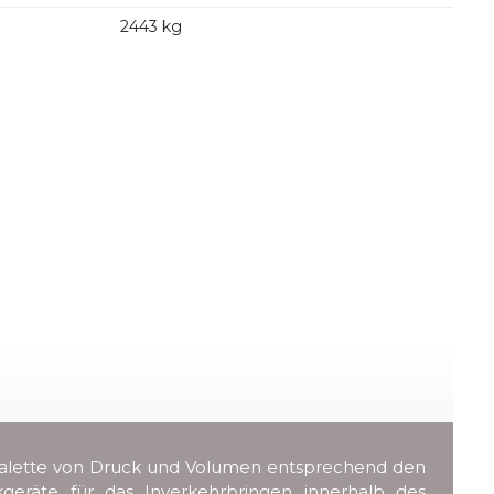
2443 kg
er Palette von Druck und Volumen entsprechend den
ckgeräte für das Inverkehrbringen innerhalb des