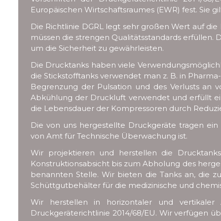
Europäischen Wirtschaftsraumes (EWR) fest. Sie g
Die Richtlinie DGRL legt sehr großen Wert auf die
müssen die strengen Qualitätsstandards erfüllen. D
um die Sicherheit zu gewährleisten.
Die Drucktanks haben viele Verwendungsmöglichke
die Stickstofftanks verwendet man z. B. in Pharma
Begrenzung der Pulsation und des Verlusts an 
Abkühlung der Druckluft verwendet und erfüllt e
die Lebensdauer der Kompressoren durch Reduzier
Die von uns hergestellte Druckgeräte tragen e
von Amt für Technische Überwachung ist.
Wir projektieren und herstellen die Drucktank
Konstruktionsabsicht bis zum Abholung des herges
benannten Stelle. Wir bieten die Tanks an, die zu
Schüttgutbehälter für die medizinische und chem
Wir herstellen in horizontaler und vertikal
Druckgeräterichtlinie 2014/68/EU. Wir verfügen ü