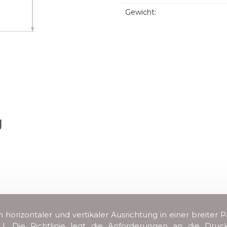
Gewicht:
J
n horizontaler und vertikaler Ausrichtung in einer breit
/EU. Die Richtlinie legt die Anforderungen an die Dru