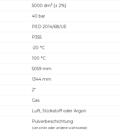
3
5000 dm
[± 2%]
40 bar
PED 2014/68/UE
P355
-20 °C
100 °C
5059 mm
1344 mm
2"
Gas
Luft, Stịckstoff oder Argon
Pulverbeschichtung
(verzinkt oder andere wahlweise)