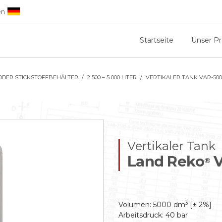
en
Startseite
Unser P
ODER STICKSTOFFBEHÄLTER
2 500 – 5 000 LITER
VERTIKALER TANK VAR-500
Vertikaler Tank
Land Reko
V
®
3
Volumen: 5000 dm
[± 2%]
Arbeitsdruck: 40 bar