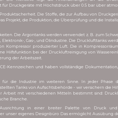
ilt für Druckgeräte mit Höchstdruck über 0.5 bar über atm
 Produktsicherheit. Die Stoffe, die zur Aufbau von Druckg
as Projekt, die Produktion, die Überprüfung und die Instal
iten. Die Argontanks werden verwendet z. B. zum Schweiß
-, Elektronik-, Gas-, und Ölindustrie. Die Drucklufttanks w
von Kompressor produzierter Luft. Die in Kompressorr
ine Hilfsfunktion bei der Druckluftreinigung von Wassere
ung der Arbeitszeit.
in CE-Kennzeichen und haben vollständige Dokumentatio
s für die Industrie im weiteren Sinne. In jeder Phase 
tellten Tanks von Aufsichtsbehörde - wir versichern die H
r Arbeit mit verschiedenen Mitteln bestimmt sind: Druckluft
ische Branche.
er Ausrichtung in einer breiter Palette von Druck u
ber unser eigenes Designbüro Das ermöglicht Ausübung de