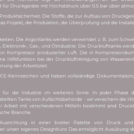
ilt für Druckgeräte mit Höchstdruck über 0.5 bar über atm
 Produktsicherheit. Die Stoffe, die zur Aufbau von Druckg
as Projekt, die Produktion, die Überprüfung und die Instal
iten. Die Argontanks werden verwendet z. B. zum Schweiß
-, Elektronik-, Gas-, und Ölindustrie. Die Drucklufttanks w
von Kompressor produzierter Luft. Die in Kompressorr
ine Hilfsfunktion bei der Druckluftreinigung von Wassere
ung der Arbeitszeit.
in CE-Kennzeichen und haben vollständige Dokumentatio
s für die Industrie im weiteren Sinne. In jeder Phase 
tellten Tanks von Aufsichtsbehörde - wir versichern die H
r Arbeit mit verschiedenen Mitteln bestimmt sind: Druckluft
ische Branche.
er Ausrichtung in einer breiter Palette von Druck u
ber unser eigenes Designbüro Das ermöglicht Ausübung de