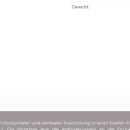
Gewicht:
n horizontaler und vertikaler Ausrichtung in einer breit
/EU. Die Richtlinie legt die Anforderungen an die Dru