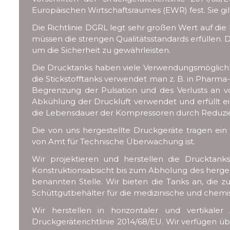
Europäischen Wirtschaftsraumes (EWR) fest. Sie g
Die Richtlinie DGRL legt sehr großen Wert auf die
müssen die strengen Qualitätsstandards erfüllen. D
um die Sicherheit zu gewährleisten.
Die Drucktanks haben viele Verwendungsmöglichke
die Stickstofftanks verwendet man z. B. in Pharma
Begrenzung der Pulsation und des Verlusts an 
Abkühlung der Druckluft verwendet und erfüllt e
die Lebensdauer der Kompressoren durch Reduzier
Die von uns hergestellte Druckgeräte tragen e
von Amt für Technische Überwachung ist.
Wir projektieren und herstellen die Drucktank
Konstruktionsabsicht bis zum Abholung des herges
benannten Stelle. Wir bieten die Tanks an, die zu
Schüttgutbehälter für die medizinische und chem
Wir herstellen in horizontaler und vertikal
Druckgeräterichtlinie 2014/68/EU. Wir verfügen ü