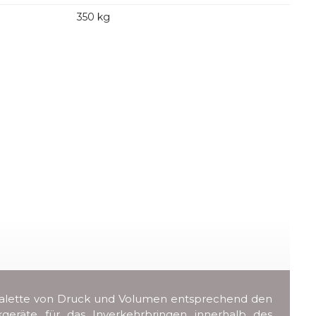
350 kg
er Palette von Druck und Volumen entsprechend den
ckgeräte für das Inverkehrbringen innerhalb des