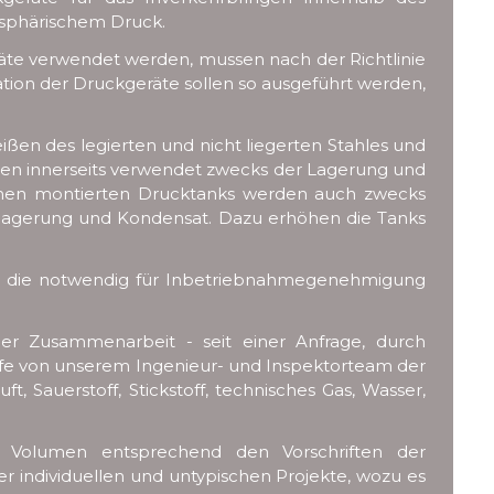
osphärischem Druck.
eräte verwendet werden, mussen nach der Richtlinie
lation der Druckgeräte sollen so ausgeführt werden,
en des legierten und nicht liegerten Stahles und
erden innerseits verwendet zwecks der Lagerung und
äumen montierten Drucktanks werden auch zwecks
inlagerung und Kondensat. Dazu erhöhen die Tanks
n, die notwendig für Inbetriebnahmegenehmigung
der Zusammenarbeit - seit einer Anfrage, durch
ilfe von unserem Ingenieur- und Inspektorteam der
, Sauerstoff, Stickstoff, technisches Gas, Wasser,
nd Volumen entsprechend den Vorschriften der
r individuellen und untypischen Projekte, wozu es