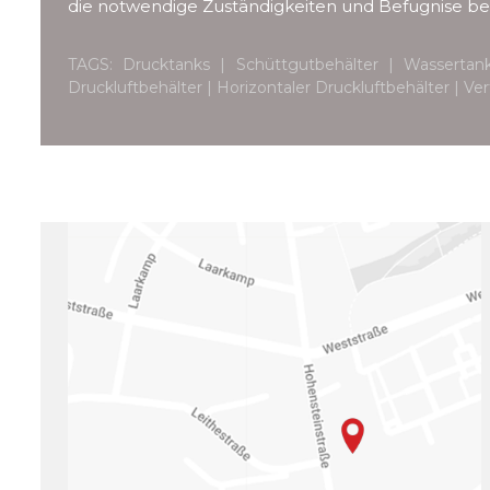
die notwendige Zuständigkeiten und Befugnise bes
TAGS: Drucktanks | Schüttgutbehälter | Wassertan
Druckluftbehälter | Horizontaler Druckluftbehälter | Ve