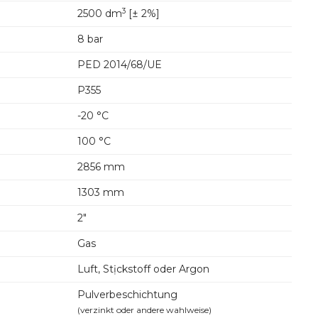
3
2500 dm
[± 2%]
8 bar
PED 2014/68/UE
P355
-20 °C
100 °C
2856 mm
1303 mm
2"
Gas
Luft, Stịckstoff oder Argon
Pulverbeschichtung
(verzinkt oder andere wahlweise)