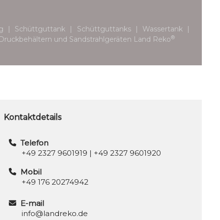
g | Schüttguttank | Schüttguttanks | Wassertank |
®
von Druckbehältern und Sandstrahlgeräten Land Reko
Kontaktdetails
Telefon
+49 2327 9601919
|
+49 2327 9601920
Mobil
+49 176 20274942
E-mail
info@landreko.de