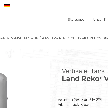
en
Startseite
Unser P
ODER STICKSTOFFBEHÄLTER
2 500 – 5 000 LITER
VERTIKALER TANK VAR-2500
Vertikaler Tank
Land Reko
V
®
3
Volumen: 2500 dm
[± 2%]
Arbeitsdruck: 8 bar