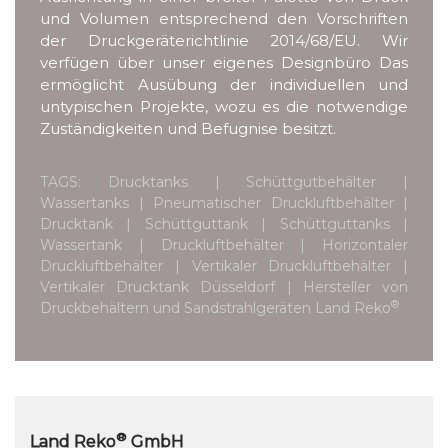
und Volumen entsprechend den Vorschriften
der Druckgeräterichtlinie 2014/68/EU. Wir
verfügen über unser eigenes Designbüro Das
ermöglicht Ausübung der individuellen und
untypischen Projekte, wozu es die notwendige
Zuständigkeiten und Befugnise besitzt.
TAGS: Drucktanks | Schüttgutbehälter |
Wassertanks | Pneumatischer Druckluftbehälter |
Drucktank | Schüttguttank | Schüttguttanks |
Wassertank | Druckluftbehälter | Horizontaler
Druckluftbehälter | Vertikaler Druckluftbehälter |
Vertikaler Drucktank Düsseldorf | Hersteller von
®
Druckbehältern und Sandstrahlgeräten Land Reko
®
Land Reko
GmbH