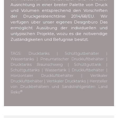
Ausrichtung in einer breiter Palette von Druck
und Volumen entsprechend den Vorschriften
der Druckgeräterichtlinie 2014/68/EU. Wir
verfügen über unser eigenes Designbüro Das
ermöglicht Ausübung der individuellen und
untypischen Projekte, wozu es die notwendige
Zuständigkeiten und Befugnise besitzt.
TAGS: Drucktanks | Schüttgutbehälter |
Wassertanks | Pneumatischer Druckluftbehälter |
Drucktanks Braunschweig | Schüttguttank |
Schüttguttanks | Wassertank | Druckluftbehälter |
Horizontaler Druckluftbehälter | Vertikaler
Druckluftbehälter | Vertikaler Drucktanks | Hersteller
von Druckbehältern und Sandstrahlgeräten Land
®
Reko