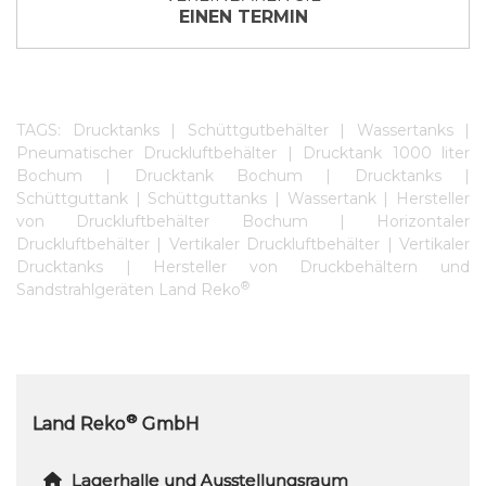
EINEN TERMIN
TAGS: Drucktanks | Schüttgutbehälter | Wassertanks |
Pneumatischer Druckluftbehälter | Drucktank 1000 liter
Bochum | Drucktank Bochum | Drucktanks |
Schüttguttank | Schüttguttanks | Wassertank | Hersteller
von Druckluftbehälter Bochum | Horizontaler
Druckluftbehälter | Vertikaler Druckluftbehälter | Vertikaler
Drucktanks | Hersteller von Druckbehältern und
®
Sandstrahlgeräten Land Reko
®
Land Reko
GmbH
Lagerhalle und Ausstellungsraum