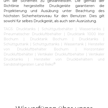
um die Sicherheit zu gewährleisten. Die gemaß der
Richtlinie hergestellte Druckgeräte garantieren die
Projektierung und Ausübung unter Beachtung des
höchsten Sicherheitsniveau für den Benutzer. Dies gilt
sowohl für selbes Druckgerät, als auch sein Ausrüstung.
TAGS: Drucktanks | Schüttgutbehälter | Wassertanks |
Pneumatischer Druckluftbehälter | Drucktank 1000 liter
Bochum | Drucktank Bochum | Drucktanks |
Schüttguttank | Schüttguttanks | Wassertank | Hersteller
von Druckluftbehälter Bochum | Horizontaler
Druckluftbehälter | Vertikaler Druckluftbehälter | Vertikaler
Drucktanks | Hersteller von Druckbehältern und
®
Sandstrahlgeräten Land Reko